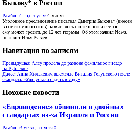
Быкову* в России
Рамблер
1 год спустя
0
1 минуты
Уголовное преследование писателя Дмитрия Быкова* (внесен
в список иноагентов) развивалось постепенно и сейчас
ему может грозить до 12 лет тюрьмы. Об этом заявил News.
ru юрист Илья Русяев.
Навигация по записям
Предыдущая:
Алсу продала до развода фамильное гнездо
на Рублевке
Далее:
Анна Хилькевич высмеяла Виталия Гогунского после
скандала: «Уже устала сидеть в саду»
Похожие новости
«Евровидение» обвинили в двойных
стандартах из-за Израиля и России
Рамблер
3 месяца спустя
0