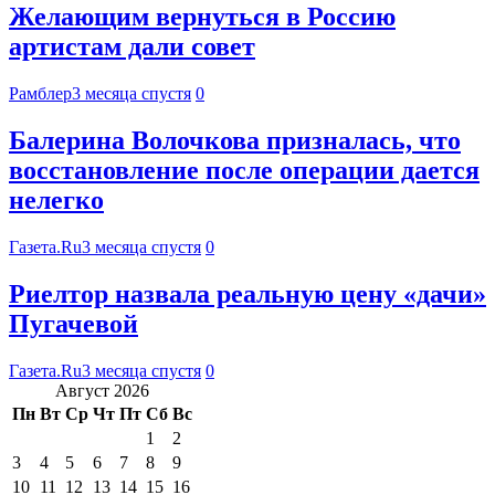
Желающим вернуться в Россию
артистам дали совет
Рамблер
3 месяца спустя
0
Балерина Волочкова призналась, что
восстановление после операции дается
нелегко
Газета.Ru
3 месяца спустя
0
Риелтор назвала реальную цену «дачи»
Пугачевой
Газета.Ru
3 месяца спустя
0
Август 2026
Пн
Вт
Ср
Чт
Пт
Сб
Вс
1
2
3
4
5
6
7
8
9
10
11
12
13
14
15
16