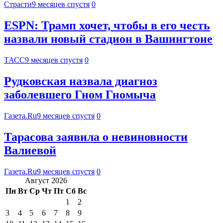
Страсти
9 месяцев спустя
0
ESPN: Трамп хочет, чтобы в его честь
назвали новый стадион в Вашингтоне
ТАСС
9 месяцев спустя
0
Рудковская назвала диагноз
заболевшего Гном Гномыча
Газета.Ru
9 месяцев спустя
0
Тарасова заявила о невиновности
Валиевой
Газета.Ru
9 месяцев спустя
0
Август 2026
Пн
Вт
Ср
Чт
Пт
Сб
Вс
1
2
3
4
5
6
7
8
9