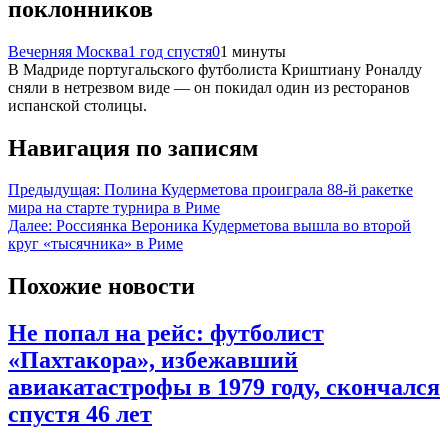
поклонников
Вечерняя Москва
1 год спустя
0
1 минуты
В Мадриде португальского футболиста Криштиану Роналду
сняли в нетрезвом виде — он покидал один из ресторанов
испанской столицы.
Навигация по записям
Предыдущая:
Полина Кудерметова проиграла 88-й ракетке
мира на старте турнира в Риме
Далее:
Россиянка Вероника Кудерметова вышла во второй
круг «тысячника» в Риме
Похожие новости
Не попал на рейс: футболист
«Пахтакора», избежавший
авиакатастрофы в 1979 году, скончался
спустя 46 лет