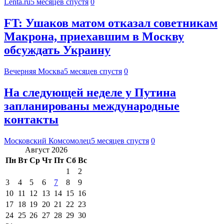
Lenta.ru
5 месяцев спустя
0
FT: Ушаков матом отказал советникам
Макрона, приехавшим в Москву
обсуждать Украину
Вечерняя Москва
5 месяцев спустя
0
На следующей неделе у Путина
запланированы международные
контакты
Московский Комсомолец
5 месяцев спустя
0
Август 2026
Пн
Вт
Ср
Чт
Пт
Сб
Вс
1
2
3
4
5
6
7
8
9
10
11
12
13
14
15
16
17
18
19
20
21
22
23
24
25
26
27
28
29
30