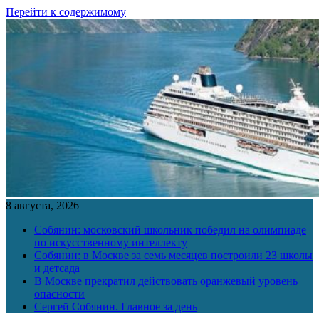
Перейти к содержимому
8 августа, 2026
Собянин: московский школьник победил на олимпиаде
по искусственному интеллекту
Собянин: в Москве за семь месяцев построили 23 школы
и детсада
В Москве прекратил действовать оранжевый уровень
опасности
Сергей Собянин. Главное за день