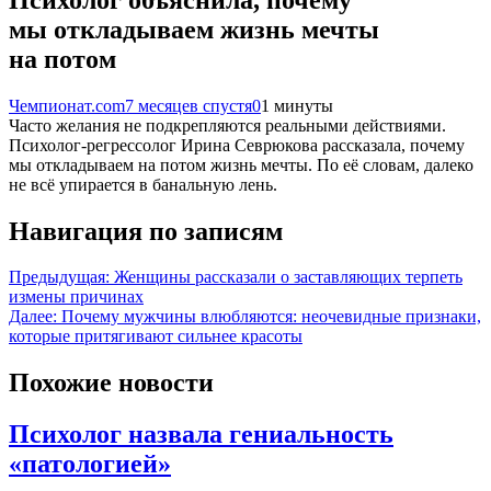
мы откладываем жизнь мечты
на потом
Чемпионат.com
7 месяцев спустя
0
1 минуты
Часто желания не подкрепляются реальными действиями.
Психолог-регрессолог Ирина Севрюкова рассказала, почему
мы откладываем на потом жизнь мечты. По её словам, далеко
не всё упирается в банальную лень.
Навигация по записям
Предыдущая:
Женщины рассказали о заставляющих терпеть
измены причинах
Далее:
Почему мужчины влюбляются: неочевидные признаки,
которые притягивают сильнее красоты
Похожие новости
Психолог назвала гениальность
«патологией»