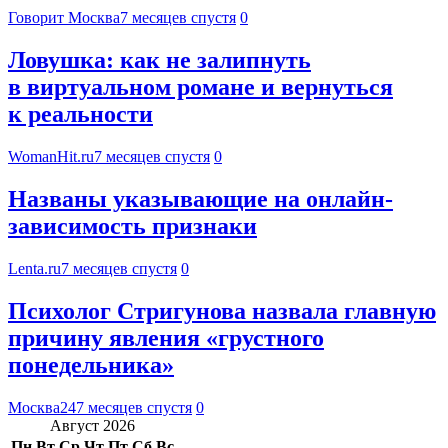
Говорит Москва
7 месяцев спустя
0
Ловушка: как не залипнуть
в виртуальном романе и вернуться
к реальности
WomanHit.ru
7 месяцев спустя
0
Названы указывающие на онлайн-
зависимость признаки
Lenta.ru
7 месяцев спустя
0
Психолог Стригунова назвала главную
причину явления «грустного
понедельника»
Москва24
7 месяцев спустя
0
Август 2026
Пн
Вт
Ср
Чт
Пт
Сб
Вс