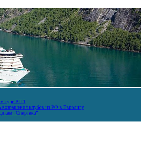
ом туре РПЛ
ь возращения клубов из РФ в Евролигу
ьщикам “Спартака”