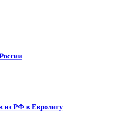
 России
в из РФ в Евролигу