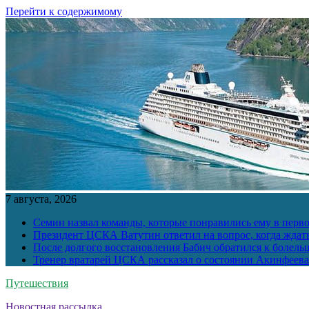
Перейти к содержимому
7 августа, 2026
Семин назвал команды, которые понравились ему в перв
Президент ЦСКА Ватутин ответил на вопрос, когда ждат
После долгого восстановления Бабич обратился к болел
Тренер вратарей ЦСКА рассказал о состоянии Акинфеева
Путешествия
Новостная рассылка