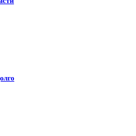
асти
олго