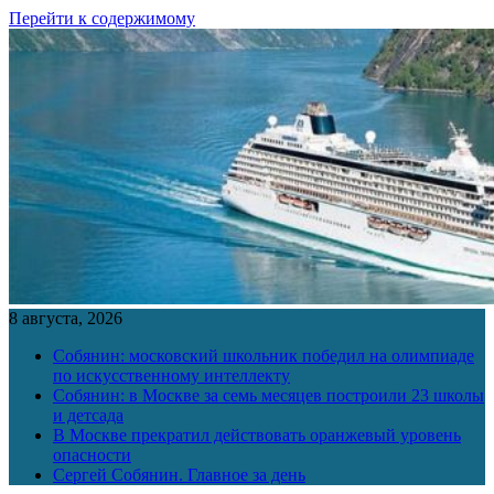
Перейти к содержимому
8 августа, 2026
Собянин: московский школьник победил на олимпиаде
по искусственному интеллекту
Собянин: в Москве за семь месяцев построили 23 школы
и детсада
В Москве прекратил действовать оранжевый уровень
опасности
Сергей Собянин. Главное за день