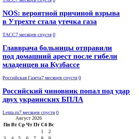
NOS: вероятной причиной взрыва
в Утрехте стала утечка газа
ТАСС
7 месяцев спустя
0
Главврача больницы отправили
под домашний арест после гибели
младенцев на Кузбассе
Российская Газета
7 месяцев спустя
0
Российский чиновник попал под удар
двух украинских БПЛА
Lenta.ru
7 месяцев спустя
0
Август 2026
Пн
Вт
Ср
Чт
Пт
Сб
Вс
1
2
3
4
5
6
7
8
9