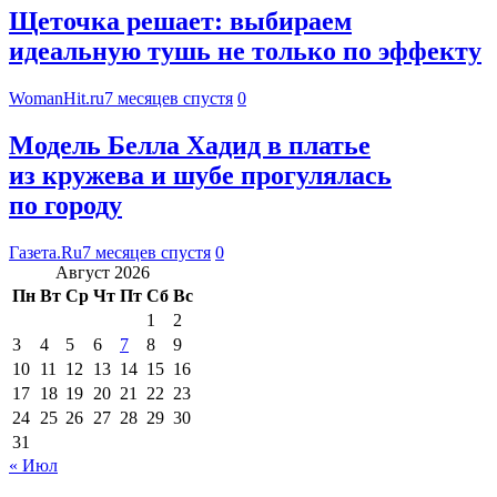
Щеточка решает: выбираем
идеальную тушь не только по эффекту
WomanHit.ru
7 месяцев спустя
0
Модель Белла Хадид в платье
из кружева и шубе прогулялась
по городу
Газета.Ru
7 месяцев спустя
0
Август 2026
Пн
Вт
Ср
Чт
Пт
Сб
Вс
1
2
3
4
5
6
7
8
9
10
11
12
13
14
15
16
17
18
19
20
21
22
23
24
25
26
27
28
29
30
31
« Июл