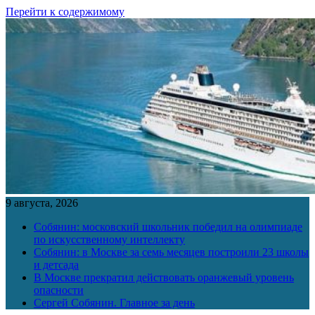
Перейти к содержимому
9 августа, 2026
Собянин: московский школьник победил на олимпиаде
по искусственному интеллекту
Собянин: в Москве за семь месяцев построили 23 школы
и детсада
В Москве прекратил действовать оранжевый уровень
опасности
Сергей Собянин. Главное за день