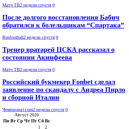
Матч ТВ
2 недели спустя
0
После долгого восстановления Бабич
обратился к болельщикам “Спартака”
Rusfootball
2 недели спустя
0
Тренер вратарей ЦСКА рассказал о
состоянии Акинфеева
Матч ТВ
2 недели спустя
0
Российский букмекер Fonbet сделал
заявление по скандалу с Андреа Пирло
и сборной Италии
Чемпионат.com
2 недели спустя
0
Август 2026
Пн
Вт
Ср
Чт
Пт
Сб
Вс
1
2