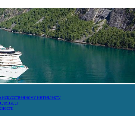
о искусственному интеллекту
 детсада
сности