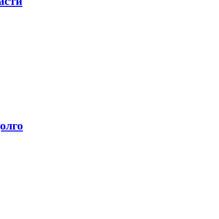
асти
олго