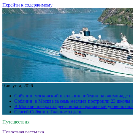
Перейти к содержимому
9 августа, 2026
Собянин: московский школьник победил на олимпиаде п
Собянин: в Москве за семь месяцев построили 23 школы и
В Москве прекратил действовать оранжевый уровень опа
Сергей Собянин. Главное за день
Путешествия
Новостная рассылка