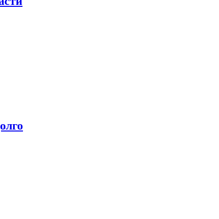
асти
олго