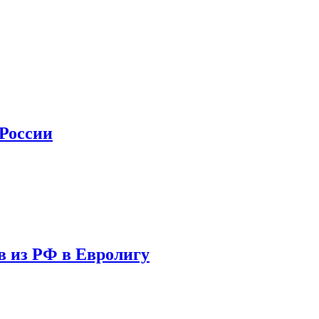
 России
в из РФ в Евролигу