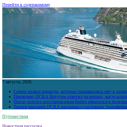
Перейти к содержимому
7 августа, 2026
Семин назвал команды, которые понравились ему в перв
Президент ЦСКА Ватутин ответил на вопрос, когда ждат
После долгого восстановления Бабич обратился к болел
Тренер вратарей ЦСКА рассказал о состоянии Акинфеева
Путешествия
Новостная рассылка