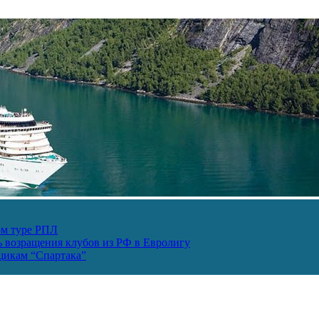
ом туре РПЛ
ь возращения клубов из РФ в Евролигу
ьщикам “Спартака”