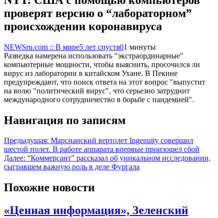
проверят версию о “лабораторном”
происхождении коронавируса
NEWSru.com :: В мире
5 лет спустя
0
1 минуты
Разведка намерена использовать "экстраординарные"
компьютерные мощности, чтобы выяснить, просочился ли
вирус из лаборатории в китайском Ухане. В Пекине
предупреждают, что поиск ответа на этот вопрос "выпустит
на волю "политический вирус", что серьезно затруднит
международного сотрудничество в борьбе с пандемией".
Навигация по записям
Предыдущая:
Марсианский вертолет Ingenuity совершил
шестой полет. В работе аппарата впервые произошел сбой
Далее:
“Коммерсант” рассказал об уникальном исследовании,
сыгравшем важную роль в деле Фургала
Похожие новости
«Ценная информация», Зеленский