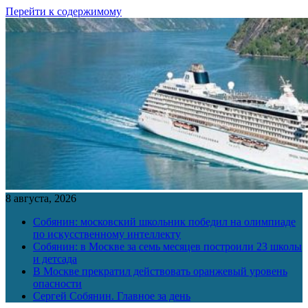
Перейти к содержимому
8 августа, 2026
Собянин: московский школьник победил на олимпиаде
по искусственному интеллекту
Собянин: в Москве за семь месяцев построили 23 школы
и детсада
В Москве прекратил действовать оранжевый уровень
опасности
Сергей Собянин. Главное за день