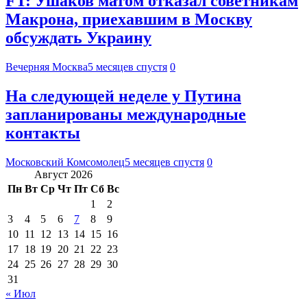
FT: Ушаков матом отказал советникам
Макрона, приехавшим в Москву
обсуждать Украину
Вечерняя Москва
5 месяцев спустя
0
На следующей неделе у Путина
запланированы международные
контакты
Московский Комсомолец
5 месяцев спустя
0
Август 2026
Пн
Вт
Ср
Чт
Пт
Сб
Вс
1
2
3
4
5
6
7
8
9
10
11
12
13
14
15
16
17
18
19
20
21
22
23
24
25
26
27
28
29
30
31
« Июл