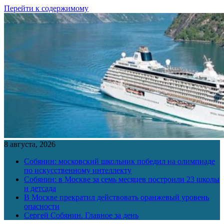
Перейти к содержимому
8 августа, 2026
Собянин: московский школьник победил на олимпиаде
по искусственному интеллекту
Собянин: в Москве за семь месяцев построили 23 школы
и детсада
В Москве прекратил действовать оранжевый уровень
опасности
Сергей Собянин. Главное за день