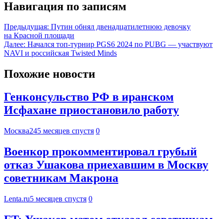
Навигация по записям
Предыдущая:
Путин обнял двенадцатилетнюю девочку
на Красной площади
Далее:
Начался топ-турнир PGS6 2024 по PUBG — участвуют
NAVI и российская Twisted Minds
Похожие новости
Генконсульство РФ в иранском
Исфахане приостановило работу
Москва24
5 месяцев спустя
0
Военкор прокомментировал грубый
отказ Ушакова приехавшим в Москву
советникам Макрона
Lenta.ru
5 месяцев спустя
0