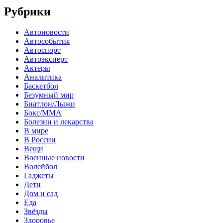
Рубрики
Автоновости
Автособытия
Автоспорт
Автоэксперт
Актеры
Аналитика
Баскетбол
Безумный мир
Биатлон/Лыжи
Бокс/MMA
Болезни и лекарства
В мире
В России
Вещи
Военные новости
Волейбол
Гаджеты
Дети
Дом и сад
Еда
Звёзды
Здоровье