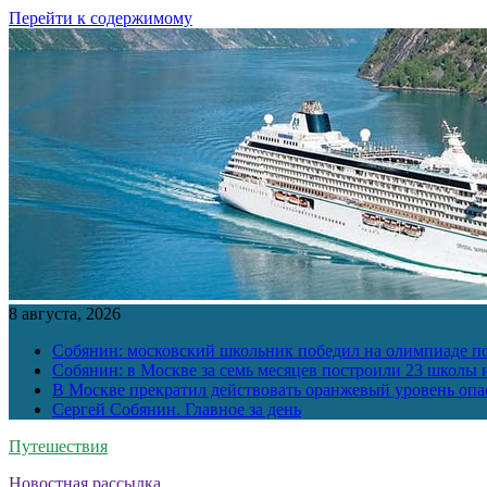
Перейти к содержимому
8 августа, 2026
Собянин: московский школьник победил на олимпиаде п
Собянин: в Москве за семь месяцев построили 23 школы и
В Москве прекратил действовать оранжевый уровень опа
Сергей Собянин. Главное за день
Путешествия
Новостная рассылка