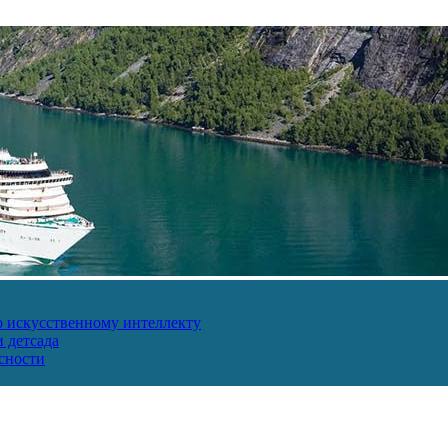
о искусственному интеллекту
 детсада
сности