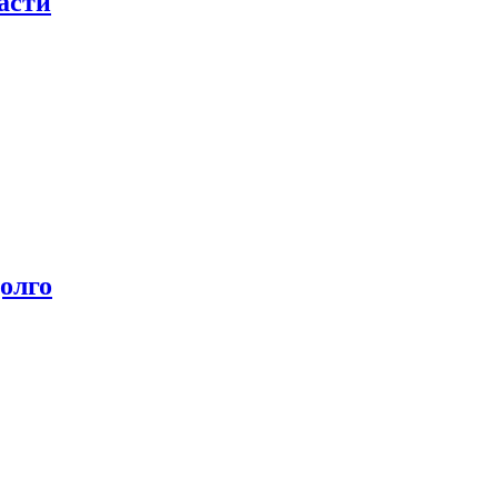
асти
олго