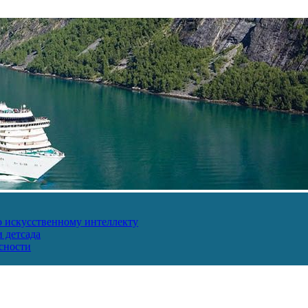
о искусственному интеллекту
 детсада
сности