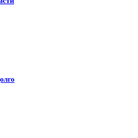
асти
олго