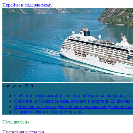
Перейти к содержимому
8 августа, 2026
Собянин: московский школьник победил на олимпиаде п
Собянин: в Москве за семь месяцев построили 23 школы и
В Москве прекратил действовать оранжевый уровень опа
Сергей Собянин. Главное за день
Путешествия
Новостная рассылка