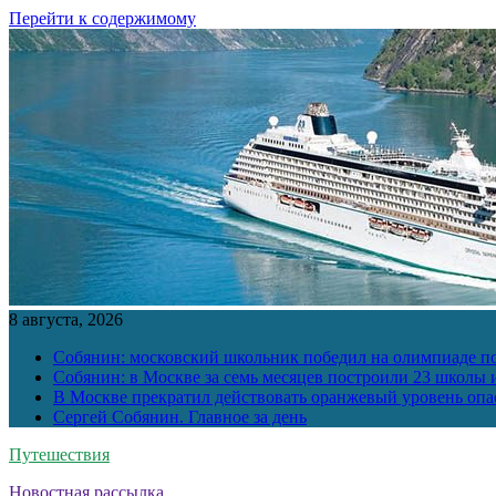
Перейти к содержимому
8 августа, 2026
Собянин: московский школьник победил на олимпиаде п
Собянин: в Москве за семь месяцев построили 23 школы и
В Москве прекратил действовать оранжевый уровень опа
Сергей Собянин. Главное за день
Путешествия
Новостная рассылка