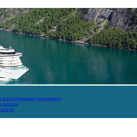
о искусственному интеллекту
 детсада
сности