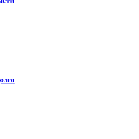
асти
олго