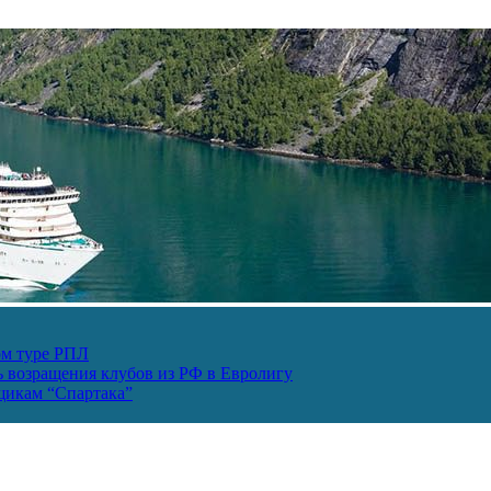
ом туре РПЛ
ь возращения клубов из РФ в Евролигу
ьщикам “Спартака”