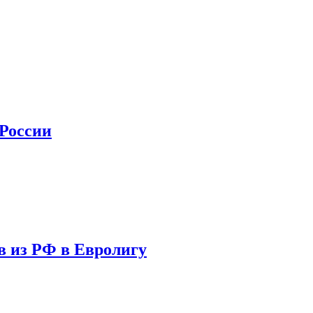
 России
в из РФ в Евролигу