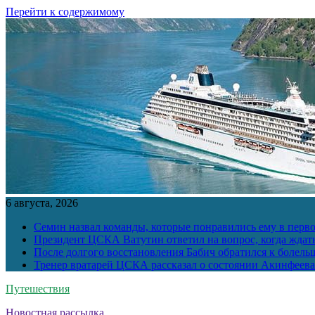
Перейти к содержимому
6 августа, 2026
Семин назвал команды, которые понравились ему в перв
Президент ЦСКА Ватутин ответил на вопрос, когда ждат
После долгого восстановления Бабич обратился к болел
Тренер вратарей ЦСКА рассказал о состоянии Акинфеева
Путешествия
Новостная рассылка