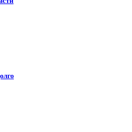
асти
олго