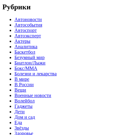
Рубрики
Автоновости
Автособытия
Автоспорт
Автоэксперт
Актеры
Аналитика
Баскетбол
Безумный мир
Биатлон/Лыжи
Бокс/MMA
Болезни и лекарства
В мире
В России
Вещи
Военные новости
Волейбол
Гаджеты
Дети
Дом и сад
Еда
Звёзды
Здоровье