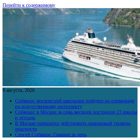
Перейти к содержимому
9 августа, 2026
Собянин: московский школьник победил на олимпиаде
по искусственному интеллекту
Собянин: в Москве за семь месяцев построили 23 школы
и детсада
В Москве прекратил действовать оранжевый уровень
опасности
Сергей Собянин. Главное за день