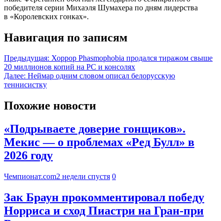
победителя серии Михаэля Шумахера по дням лидерства
в «Королевских гонках».
Навигация по записям
Предыдущая:
Хоррор Phasmophobia продался тиражом свыше
20 миллионов копий на PC и консолях
Далее:
Неймар одним словом описал белорусскую
теннисистку
Похожие новости
«Подрываете доверие гонщиков».
Мекис — о проблемах «Ред Булл» в
2026 году
Чемпионат.com
2 недели спустя
0
Зак Браун прокомментировал победу
Норриса и сход Пиастри на Гран-при