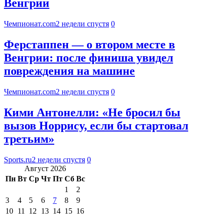
Венгрии
Чемпионат.com
2 недели спустя
0
Ферстаппен — о втором месте в
Венгрии: после финиша увидел
повреждения на машине
Чемпионат.com
2 недели спустя
0
Кими Антонелли: «Не бросил бы
вызов Норрису, если бы стартовал
третьим»
Sports.ru
2 недели спустя
0
Август 2026
Пн
Вт
Ср
Чт
Пт
Сб
Вс
1
2
3
4
5
6
7
8
9
10
11
12
13
14
15
16