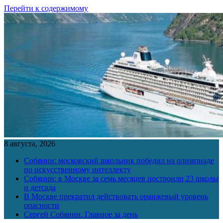
Перейти к содержимому
8 августа, 2026
Собянин: московский школьник победил на олимпиаде
по искусственному интеллекту
Собянин: в Москве за семь месяцев построили 23 школы
и детсада
В Москве прекратил действовать оранжевый уровень
опасности
Сергей Собянин. Главное за день