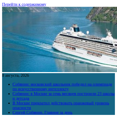
Перейти к содержимому
8 августа, 2026
Собянин: московский школьник победил на олимпиаде
по искусственному интеллекту
Собянин: в Москве за семь месяцев построили 23 школы
и детсада
В Москве прекратил действовать оранжевый уровень
опасности
Сергей Собянин. Главное за день