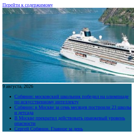
Перейти к содержимому
9 августа, 2026
Собянин: московский школьник победил на олимпиаде
по искусственному интеллекту
Собянин: в Москве за семь месяцев построили 23 школы
и детсада
В Москве прекратил действовать оранжевый уровень
опасности
Сергей Собянин. Главное за день