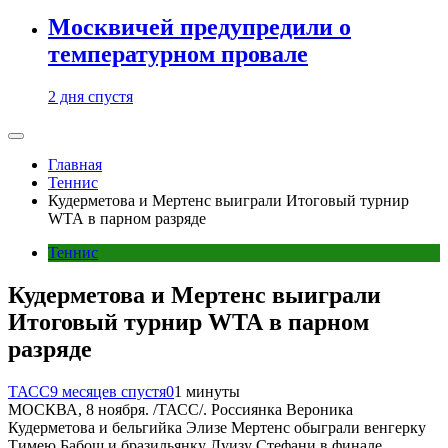
Москвичей предупредили о
температурном провале
2 дня спустя
Главная
Теннис
Кудерметова и Мертенс выиграли Итоговый турнир
WTA в парном разряде
Теннис
Кудерметова и Мертенс выиграли
Итоговый турнир WTA в парном
разряде
ТАСС
9 месяцев спустя
0
1 минуты
МОСКВА, 8 ноября. /ТАСС/. Россиянка Вероника
Кудерметова и бельгийка Элизе Мертенс обыграли венгерку
Тимею Бабош и бразильянку Луизу Стефани в финале