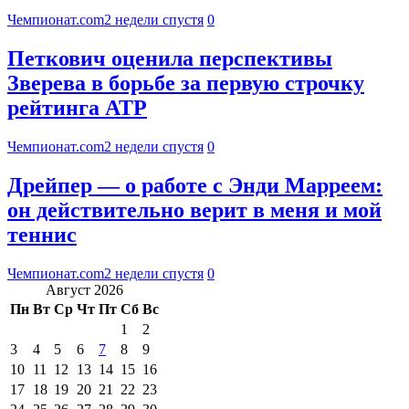
Чемпионат.com
2 недели спустя
0
Петкович оценила перспективы
Зверева в борьбе за первую строчку
рейтинга АТР
Чемпионат.com
2 недели спустя
0
Дрейпер — о работе с Энди Марреем:
он действительно верит в меня и мой
теннис
Чемпионат.com
2 недели спустя
0
Август 2026
Пн
Вт
Ср
Чт
Пт
Сб
Вс
1
2
3
4
5
6
7
8
9
10
11
12
13
14
15
16
17
18
19
20
21
22
23