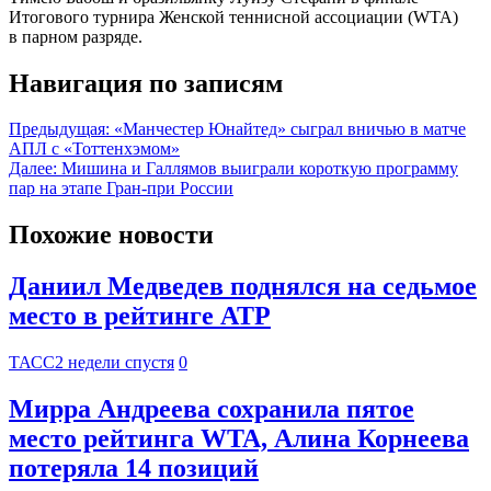
Итогового турнира Женской теннисной ассоциации (WTA)
в парном разряде.
Навигация по записям
Предыдущая:
«Манчестер Юнайтед» сыграл вничью в матче
АПЛ с «Тоттенхэмом»
Далее:
Мишина и Галлямов выиграли короткую программу
пар на этапе Гран-при России
Похожие новости
Даниил Медведев поднялся на седьмое
место в рейтинге ATP
ТАСС
2 недели спустя
0
Мирра Андреева сохранила пятое
место рейтинга WTA, Алина Корнеева
потеряла 14 позиций