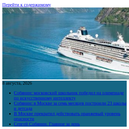
Перейти к содержимому
8 августа, 2026
Собянин: московский школьник победил на олимпиаде
по искусственному интеллекту
Собянин: в Москве за семь месяцев построили 23 школы
и детсада
В Москве прекратил действовать оранжевый уровень
опасности
Сергей Собянин. Главное за день