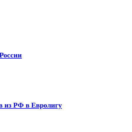
 России
в из РФ в Евролигу