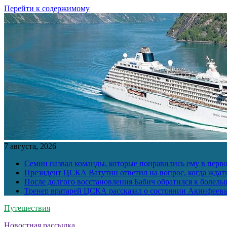
Перейти к содержимому
7 августа, 2026
Семин назвал команды, которые понравились ему в перв
Президент ЦСКА Ватутин ответил на вопрос, когда ждат
После долгого восстановления Бабич обратился к болел
Тренер вратарей ЦСКА рассказал о состоянии Акинфеева
Путешествия
Новостная рассылка