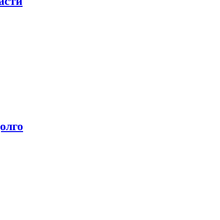
асти
олго