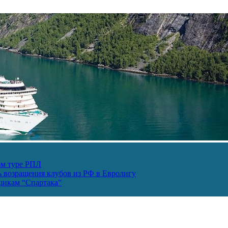
ом туре РПЛ
ь возращения клубов из РФ в Евролигу
ьщикам “Спартака”