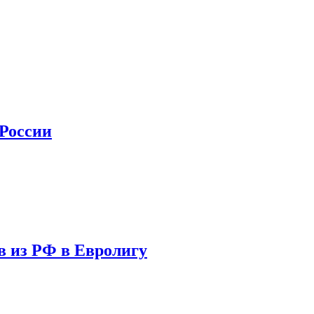
 России
в из РФ в Евролигу