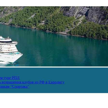
ом туре РПЛ
ь возращения клубов из РФ в Евролигу
ьщикам “Спартака”