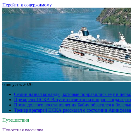
Перейти к содержимому
6 августа, 2026
Семин назвал команды, которые понравились ему в перв
Президент ЦСКА Ватутин ответил на вопрос, когда ждат
После долгого восстановления Бабич обратился к болел
Тренер вратарей ЦСКА рассказал о состоянии Акинфеева
Путешествия
Новостная рассылка