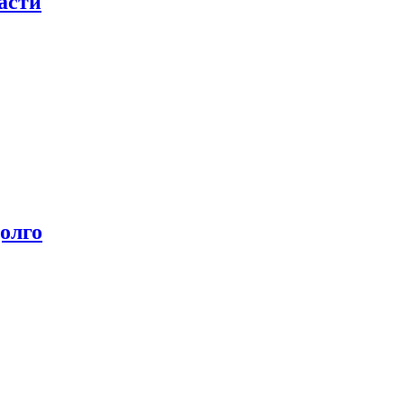
асти
олго