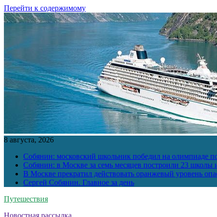
Перейти к содержимому
8 августа, 2026
Собянин: московский школьник победил на олимпиаде п
Собянин: в Москве за семь месяцев построили 23 школы и
В Москве прекратил действовать оранжевый уровень опа
Сергей Собянин. Главное за день
Путешествия
Новостная рассылка