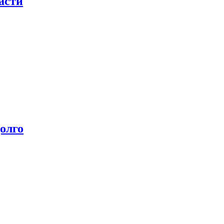
асти
олго