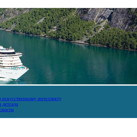
о искусственному интеллекту
 детсада
сности