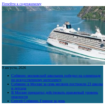
Перейти к содержимому
9 августа, 2026
Собянин: московский школьник победил на олимпиаде
по искусственному интеллекту
Собянин: в Москве за семь месяцев построили 23 школы
и детсада
В Москве прекратил действовать оранжевый уровень
опасности
Сергей Собянин. Главное за день