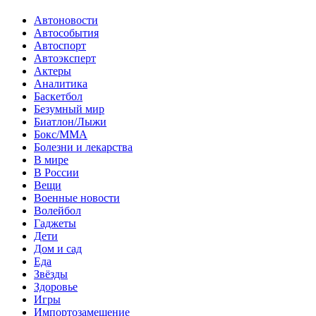
Автоновости
Автособытия
Автоспорт
Автоэксперт
Актеры
Аналитика
Баскетбол
Безумный мир
Биатлон/Лыжи
Бокс/MMA
Болезни и лекарства
В мире
В России
Вещи
Военные новости
Волейбол
Гаджеты
Дети
Дом и сад
Еда
Звёзды
Здоровье
Игры
Импортозамещение