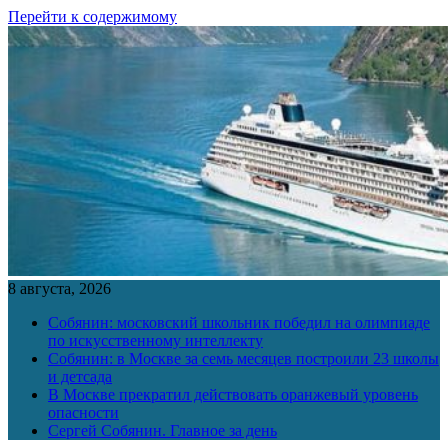
Перейти к содержимому
8 августа, 2026
Собянин: московский школьник победил на олимпиаде
по искусственному интеллекту
Собянин: в Москве за семь месяцев построили 23 школы
и детсада
В Москве прекратил действовать оранжевый уровень
опасности
Сергей Собянин. Главное за день