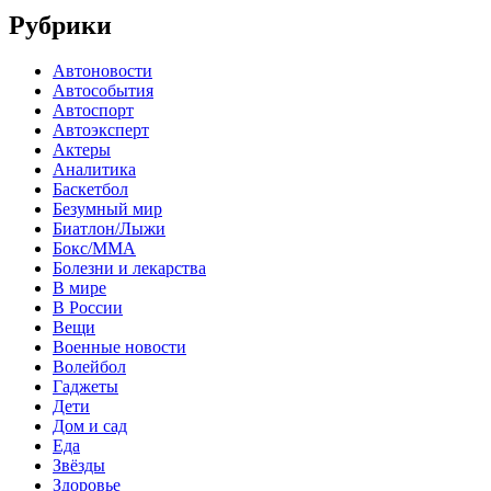
Рубрики
Автоновости
Автособытия
Автоспорт
Автоэксперт
Актеры
Аналитика
Баскетбол
Безумный мир
Биатлон/Лыжи
Бокс/MMA
Болезни и лекарства
В мире
В России
Вещи
Военные новости
Волейбол
Гаджеты
Дети
Дом и сад
Еда
Звёзды
Здоровье