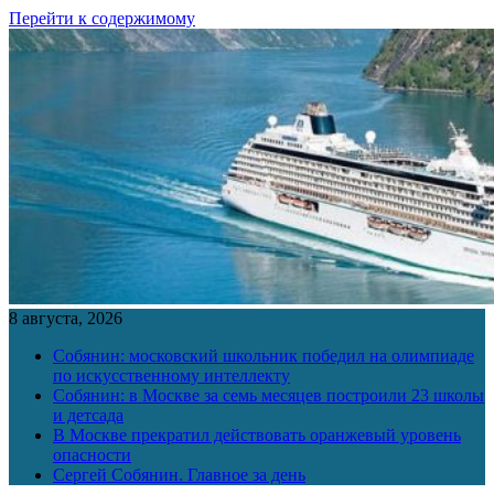
Перейти к содержимому
8 августа, 2026
Собянин: московский школьник победил на олимпиаде
по искусственному интеллекту
Собянин: в Москве за семь месяцев построили 23 школы
и детсада
В Москве прекратил действовать оранжевый уровень
опасности
Сергей Собянин. Главное за день