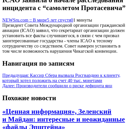
инцидента с “самолетом Протасевича”
NEWSru.com :: В мире
5 лет спустя
0
1 минуты
Президент Совета Международной организации гражданской
авиации (ICAO) заявил, что секретариат организации должен
установить все факты случившегося, в связи с чем призвал
заинтересованные государства - члены ICAO к тесному
сотрудничеству со следствием. Совет намерен установить в
том числе возможность нарушения Чикагской конвенции.
Навигация по записям
Предыдущая:
Кассир Сбера вызвала Росгвардию к клиенту,
который хотел положить на счет 40 тыс. монетами
Далее:
Производители сообщили о риске дефицита яиц
Похожие новости
«Ценная информация», Зеленский
и Майдан: интересные и неожиданные
«файлы Эпштейна»