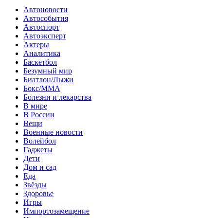
Автоновости
Автособытия
Автоспорт
Автоэксперт
Актеры
Аналитика
Баскетбол
Безумный мир
Биатлон/Лыжи
Бокс/MMA
Болезни и лекарства
В мире
В России
Вещи
Военные новости
Волейбол
Гаджеты
Дети
Дом и сад
Еда
Звёзды
Здоровье
Игры
Импортозамещение