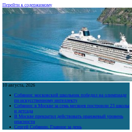
Перейти к содержимому
10 августа, 2026
Собянин: московский школьник победил на олимпиаде
по искусственному интеллекту
Собянин: в Москве за семь месяцев построили 23 школы
и детсада
В Москве прекратил действовать оранжевый уровень
опасности
Сергей Собянин. Главное за день