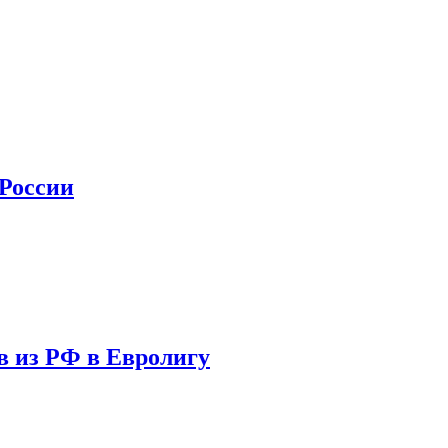
 России
в из РФ в Евролигу