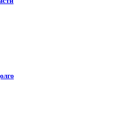
асти
олго