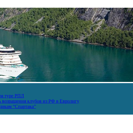
ом туре РПЛ
ь возращения клубов из РФ в Евролигу
ьщикам “Спартака”