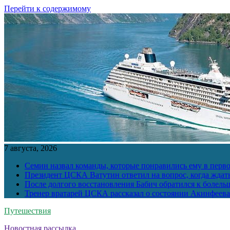
Перейти к содержимому
7 августа, 2026
Семин назвал команды, которые понравились ему в перв
Президент ЦСКА Ватутин ответил на вопрос, когда ждат
После долгого восстановления Бабич обратился к болел
Тренер вратарей ЦСКА рассказал о состоянии Акинфеева
Путешествия
Новостная рассылка