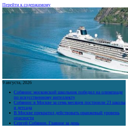
Перейти к содержимому
9 августа, 2026
Собянин: московский школьник победил на олимпиаде
по искусственному интеллекту
Собянин: в Москве за семь месяцев построили 23 школы
и детсада
В Москве прекратил действовать оранжевый уровень
опасности
Сергей Собянин. Главное за день