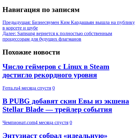
Навигация по записям
Предыдущая:
Бизнесвумен Ким Кардашьян вышла на публику
в корсете и шубе
Далее:
Samsung вернется к полностью собственным
процессорам для будущих флагманов
Похожие новости
Число геймеров с Linux в Steam
достигло рекордного уровня
Ferra.ru
4 месяца спустя
0
В PUBG добавят скин Евы из экшена
Stellar Blade — трейлер события
Чемпионат.com
4 месяца спустя
0
Энтузиаст собрал «идеальную»