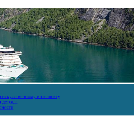
о искусственному интеллекту
 детсада
сности