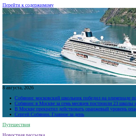
Перейти к содержимому
8 августа, 2026
Собянин: московский школьник победил на олимпиаде п
Собянин: в Москве за семь месяцев построили 23 школы и
В Москве прекратил действовать оранжевый уровень опа
Сергей Собянин. Главное за день
Путешествия
Новостная рассылка