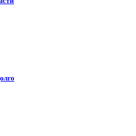
асти
олго