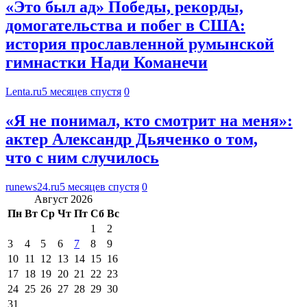
«Это был ад» Победы, рекорды,
домогательства и побег в США:
история прославленной румынской
гимнастки Нади Команечи
Lenta.ru
5 месяцев спустя
0
«Я не понимал, кто смотрит на меня»:
актер Александр Дьяченко о том,
что с ним случилось
runews24.ru
5 месяцев спустя
0
Август 2026
Пн
Вт
Ср
Чт
Пт
Сб
Вс
1
2
3
4
5
6
7
8
9
10
11
12
13
14
15
16
17
18
19
20
21
22
23
24
25
26
27
28
29
30
31