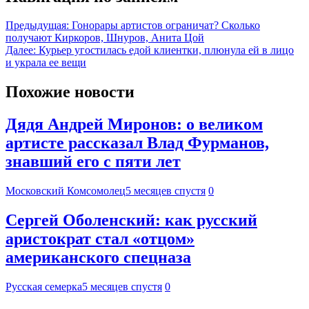
Предыдущая:
Гонорары артистов ограничат? Сколько
получают Киркоров, Шнуров, Анита Цой
Далее:
Курьер угостилась едой клиентки, плюнула ей в лицо
и украла ее вещи
Похожие новости
Дядя Андрей Миронов: о великом
артисте рассказал Влад Фурманов,
знавший его с пяти лет
Московский Комсомолец
5 месяцев спустя
0
Сергей Оболенский: как русский
аристократ стал «отцом»
американского спецназа
Русская семерка
5 месяцев спустя
0