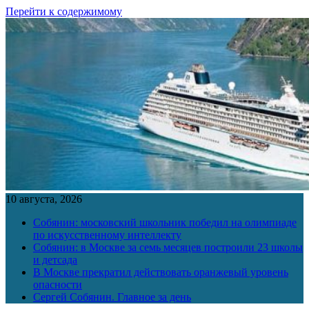
Перейти к содержимому
10 августа, 2026
Собянин: московский школьник победил на олимпиаде
по искусственному интеллекту
Собянин: в Москве за семь месяцев построили 23 школы
и детсада
В Москве прекратил действовать оранжевый уровень
опасности
Сергей Собянин. Главное за день