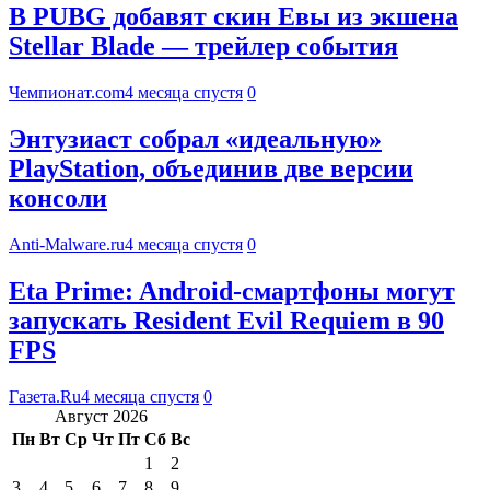
В PUBG добавят скин Евы из экшена
Stellar Blade — трейлер события
Чемпионат.com
4 месяца спустя
0
Энтузиаст собрал «идеальную»
PlayStation, объединив две версии
консоли
Anti-Malware.ru
4 месяца спустя
0
Eta Prime: Android-смартфоны могут
запускать Resident Evil Requiem в 90
FPS
Газета.Ru
4 месяца спустя
0
Август 2026
Пн
Вт
Ср
Чт
Пт
Сб
Вс
1
2
3
4
5
6
7
8
9