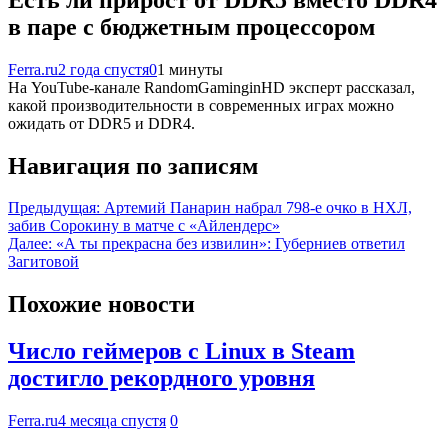
в паре с бюджетным процессором
Ferra.ru
2 года спустя
0
1 минуты
На YouTube-канале RandomGaminginHD эксперт рассказал,
какой производительности в современных играх можно
ожидать от DDR5 и DDR4.
Навигация по записям
Предыдущая:
Артемий Панарин набрал 798-е очко в НХЛ,
забив Сорокину в матче с «Айлендерс»
Далее:
«А ты прекрасна без извилин»: Губерниев ответил
Загитовой
Похожие новости
Число геймеров с Linux в Steam
достигло рекордного уровня
Ferra.ru
4 месяца спустя
0