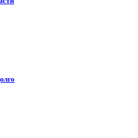
асти
олго