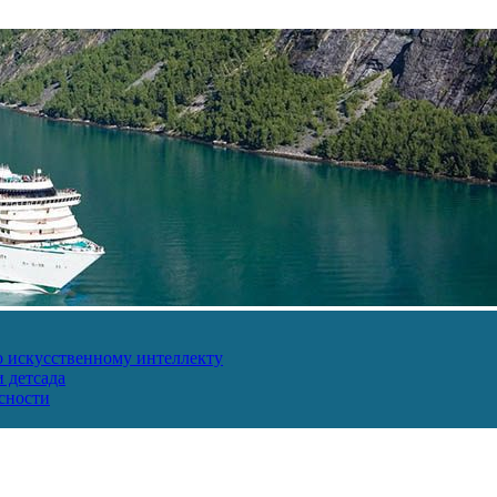
о искусственному интеллекту
 детсада
сности