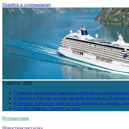
Перейти к содержимому
8 августа, 2026
Собянин: московский школьник победил на олимпиаде п
Собянин: в Москве за семь месяцев построили 23 школы и
В Москве прекратил действовать оранжевый уровень опа
Сергей Собянин. Главное за день
Путешествия
Новостная рассылка