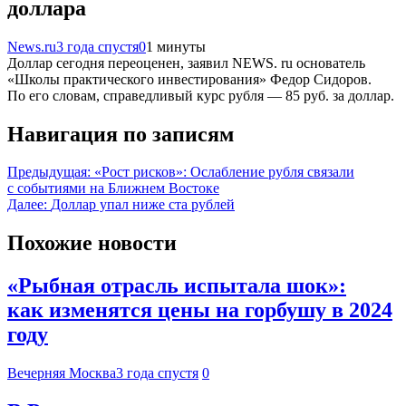
доллара
News.ru
3 года спустя
0
1 минуты
Доллар сегодня переоценен, заявил NEWS. ru основатель
«Школы практического инвестирования» Федор Сидоров.
По его словам, справедливый курс рубля — 85 руб. за доллар.
Навигация по записям
Предыдущая:
«Рост рисков»: Ослабление рубля связали
с событиями на Ближнем Востоке
Далее:
Доллар упал ниже ста рублей
Похожие новости
«Рыбная отрасль испытала шок»:
как изменятся цены на горбушу в 2024
году
Вечерняя Москва
3 года спустя
0