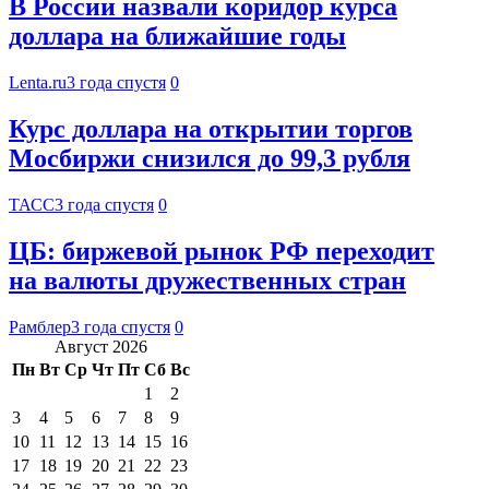
В России назвали коридор курса
доллара на ближайшие годы
Lenta.ru
3 года спустя
0
Курс доллара на открытии торгов
Мосбиржи снизился до 99,3 рубля
ТАСС
3 года спустя
0
ЦБ: биржевой рынок РФ переходит
на валюты дружественных стран
Рамблер
3 года спустя
0
Август 2026
Пн
Вт
Ср
Чт
Пт
Сб
Вс
1
2
3
4
5
6
7
8
9
10
11
12
13
14
15
16
17
18
19
20
21
22
23