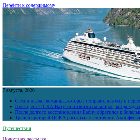
Перейти к содержимому
7 августа, 2026
Семин назвал команды, которые понравились ему в перв
Президент ЦСКА Ватутин ответил на вопрос, когда ждат
После долгого восстановления Бабич обратился к болел
Тренер вратарей ЦСКА рассказал о состоянии Акинфеева
Путешествия
Новостная рассылка