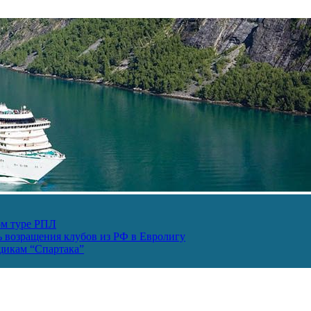
ом туре РПЛ
ь возращения клубов из РФ в Евролигу
ьщикам “Спартака”