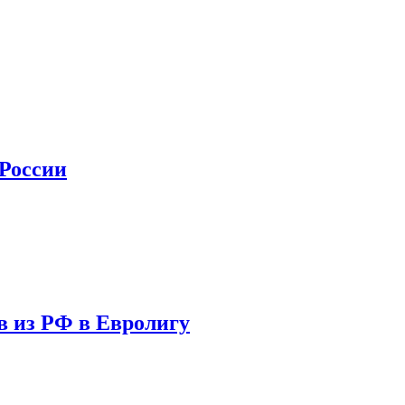
 России
в из РФ в Евролигу