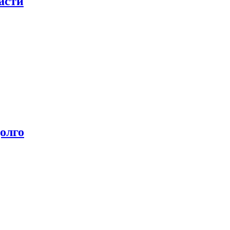
асти
олго