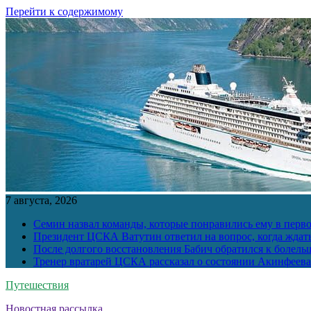
Перейти к содержимому
7 августа, 2026
Семин назвал команды, которые понравились ему в перв
Президент ЦСКА Ватутин ответил на вопрос, когда ждат
После долгого восстановления Бабич обратился к болел
Тренер вратарей ЦСКА рассказал о состоянии Акинфеева
Путешествия
Новостная рассылка