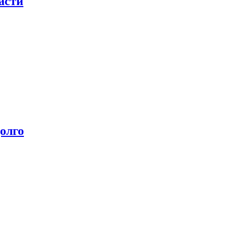
асти
олго