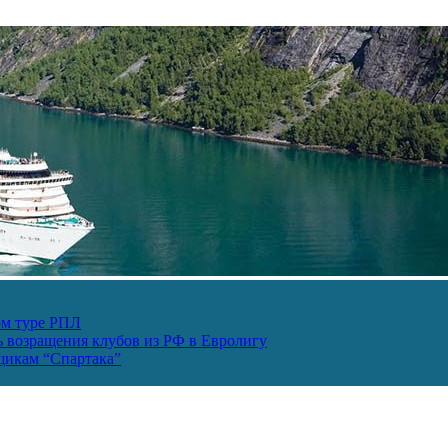
ом туре РПЛ
ь возращения клубов из РФ в Евролигу
ьщикам “Спартака”