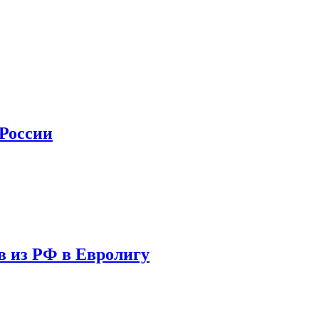
 России
в из РФ в Евролигу