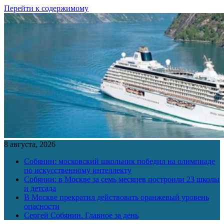
Перейти к содержимому
8 августа, 2026
Собянин: московский школьник победил на олимпиаде
по искусственному интеллекту
Собянин: в Москве за семь месяцев построили 23 школы
и детсада
В Москве прекратил действовать оранжевый уровень
опасности
Сергей Собянин. Главное за день