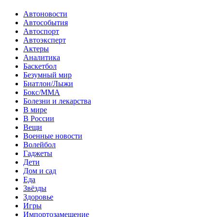
Автоновости
Автособытия
Автоспорт
Автоэксперт
Актеры
Аналитика
Баскетбол
Безумный мир
Биатлон/Лыжи
Бокс/MMA
Болезни и лекарства
В мире
В России
Вещи
Военные новости
Волейбол
Гаджеты
Дети
Дом и сад
Еда
Звёзды
Здоровье
Игры
Импортозамещение