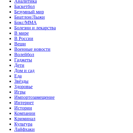
Аналитика
Баскетбол
Безумный мир
Биатлон/Лыжи
Бокс/MMA
Болезни и лекарства
В мире
В России
Вещи
Военные новости
Волейбол
Гаджеты
Дети
Дом и сад
Еда
Звёзды
Здоровье
Игры
Импортозамещение
Интернет
Истории
Компании
Криминал
Культура
Лайфхаки