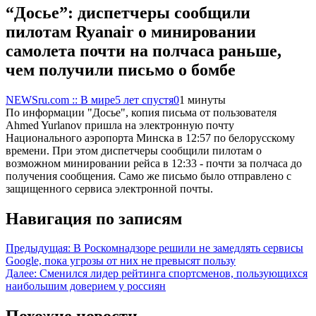
“Досье”: диспетчеры сообщили
пилотам Ryanair о минировании
самолета почти на полчаса раньше,
чем получили письмо о бомбе
NEWSru.com :: В мире
5 лет спустя
0
1 минуты
По информации "Досье", копия письма от пользователя
Ahmed Yurlanov пришла на электронную почту
Национального аэропорта Минска в 12:57 по белорусскому
времени. При этом диспетчеры сообщили пилотам о
возможном минировании рейса в 12:33 - почти за полчаса до
получения сообщения. Само же письмо было отправлено с
защищенного сервиса электронной почты.
Навигация по записям
Предыдущая:
В Роскомнадзоре решили не замедлять сервисы
Google, пока угрозы от них не превысят пользу
Далее:
Сменился лидер рейтинга спортсменов, пользующихся
наибольшим доверием у россиян