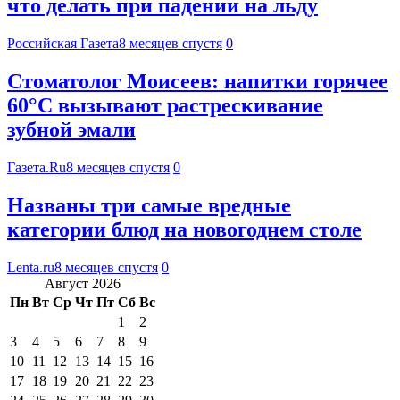
что делать при падении на льду
Российская Газета
8 месяцев спустя
0
Стоматолог Моисеев: напитки горячее
60°C вызывают растрескивание
зубной эмали
Газета.Ru
8 месяцев спустя
0
Названы три самые вредные
категории блюд на новогоднем столе
Lenta.ru
8 месяцев спустя
0
Август 2026
Пн
Вт
Ср
Чт
Пт
Сб
Вс
1
2
3
4
5
6
7
8
9
10
11
12
13
14
15
16
17
18
19
20
21
22
23