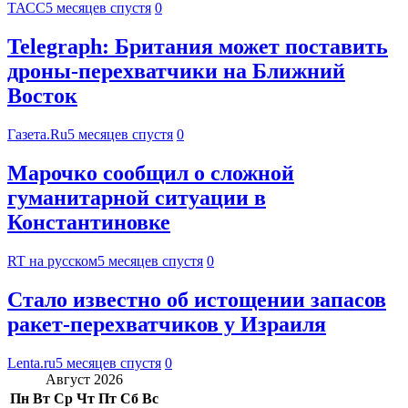
ТАСС
5 месяцев спустя
0
Telegraph: Британия может поставить
дроны-перехватчики на Ближний
Восток
Газета.Ru
5 месяцев спустя
0
Марочко сообщил о сложной
гуманитарной ситуации в
Константиновке
RT на русском
5 месяцев спустя
0
Стало известно об истощении запасов
ракет-перехватчиков у Израиля
Lenta.ru
5 месяцев спустя
0
Август 2026
Пн
Вт
Ср
Чт
Пт
Сб
Вс