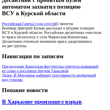
автоматом захватил позицию
ВСУ в Курской области
Российская Газета
2 года спустя
0
1 минуты
Военкор Дмитрий Кулько рассказал о штурме позиции
ВСУ в Курской области. Российские десантники очистили
от врага лесополосу у села Черкасская Конопелька.
Десантники отвлекли внимание врага, разделившись
на две группы.
Навигация по записям
Предыдущая:
Канадская фигуристка ответила назвавшей
ее слова о россиянах бредом Тарасовой
Далее:
В Мордовии набирает популярность необычный
вид туризма
Похожие новости
В Харькове произошел взрыв