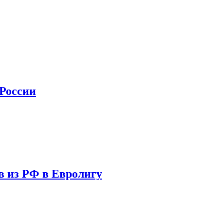
 России
в из РФ в Евролигу