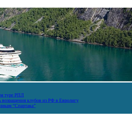
ом туре РПЛ
ь возращения клубов из РФ в Евролигу
ьщикам “Спартака”