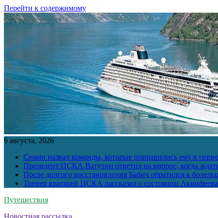
Перейти к содержимому
6 августа, 2026
Семин назвал команды, которые понравились ему в перв
Президент ЦСКА Ватутин ответил на вопрос, когда ждат
После долгого восстановления Бабич обратился к болел
Тренер вратарей ЦСКА рассказал о состоянии Акинфеева
Путешествия
Новостная рассылка