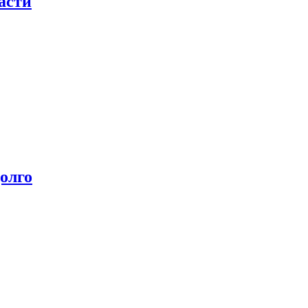
асти
олго