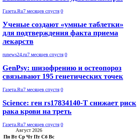
Газета.Ru
7 месяцев спустя
0
Ученые создают «умные таблетки»
для подтверждения факта приема
лекарств
runews24.ru
7 месяцев спустя
0
GenPsy: шизофрению и остеопороз
связывают 195 генетических точек
Газета.Ru
7 месяцев спустя
0
Science: ген rs17834140-T снижает риск
рака крови на треть
Газета.Ru
7 месяцев спустя
0
Август 2026
Пн
Вт
Ср
Чт
Пт
Сб
Вс