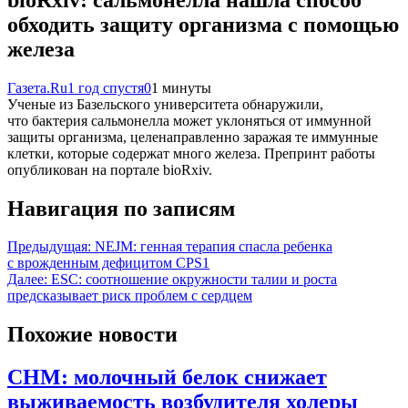
обходить защиту организма с помощью
железа
Газета.Ru
1 год спустя
0
1 минуты
Ученые из Базельского университета обнаружили,
что бактерия сальмонелла может уклоняться от иммунной
защиты организма, целенаправленно заражая те иммунные
клетки, которые содержат много железа. Препринт работы
опубликован на портале bioRxiv.
Навигация по записям
Предыдущая:
NEJM: генная терапия спасла ребенка
с врожденным дефицитом CPS1
Далее:
ESC: соотношение окружности талии и роста
предсказывает риск проблем с сердцем
Похожие новости
CHM: молочный белок снижает
выживаемость возбудителя холеры