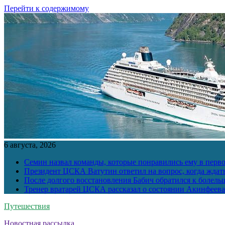
Перейти к содержимому
6 августа, 2026
Семин назвал команды, которые понравились ему в перв
Президент ЦСКА Ватутин ответил на вопрос, когда ждат
После долгого восстановления Бабич обратился к болел
Тренер вратарей ЦСКА рассказал о состоянии Акинфеева
Путешествия
Новостная рассылка