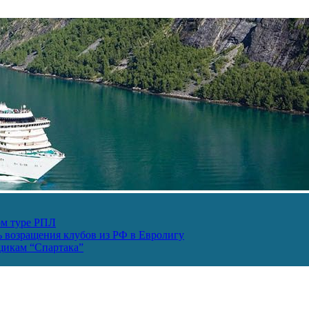
ом туре РПЛ
ь возращения клубов из РФ в Евролигу
ьщикам “Спартака”