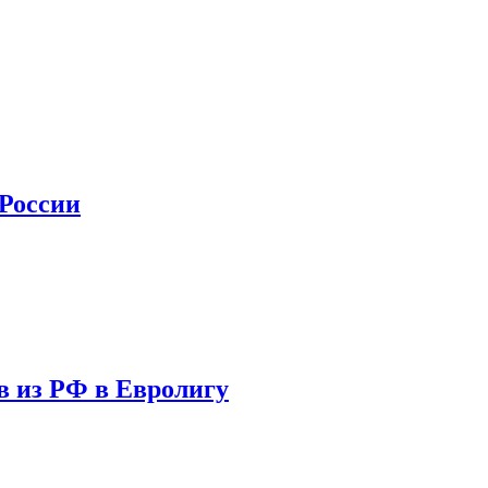
 России
в из РФ в Евролигу