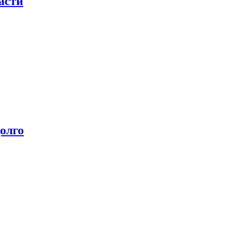
асти
олго