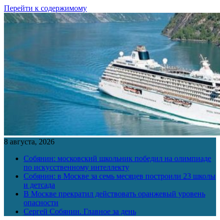
Перейти к содержимому
8 августа, 2026
Собянин: московский школьник победил на олимпиаде
по искусственному интеллекту
Собянин: в Москве за семь месяцев построили 23 школы
и детсада
В Москве прекратил действовать оранжевый уровень
опасности
Сергей Собянин. Главное за день