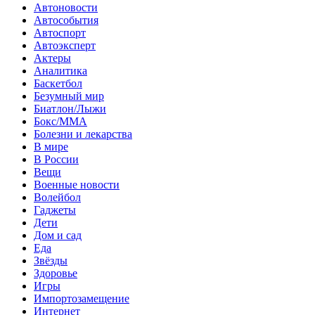
Автоновости
Автособытия
Автоспорт
Автоэксперт
Актеры
Аналитика
Баскетбол
Безумный мир
Биатлон/Лыжи
Бокс/MMA
Болезни и лекарства
В мире
В России
Вещи
Военные новости
Волейбол
Гаджеты
Дети
Дом и сад
Еда
Звёзды
Здоровье
Игры
Импортозамещение
Интернет