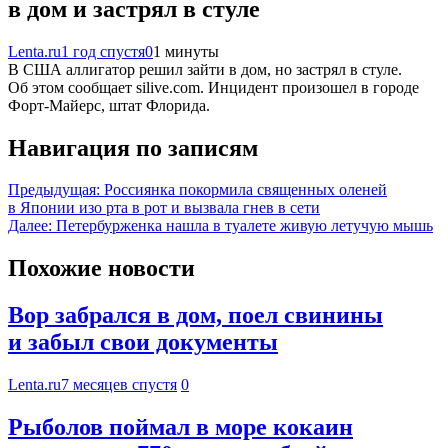
в дом и застрял в стуле
Lenta.ru
1 год спустя
0
1 минуты
В США аллигатор решил зайти в дом, но застрял в стуле.
Об этом сообщает silive.com. Инцидент произошел в городе
Форт-Майерс, штат Флорида.
Навигация по записям
Предыдущая:
Россиянка покормила священных оленей
в Японии изо рта в рот и вызвала гнев в сети
Далее:
Петербурженка нашла в туалете живую летучую мышь
Похожие новости
Вор забрался в дом, поел свинины
и забыл свои документы
Lenta.ru
7 месяцев спустя
0
Рыболов поймал в море кокаин