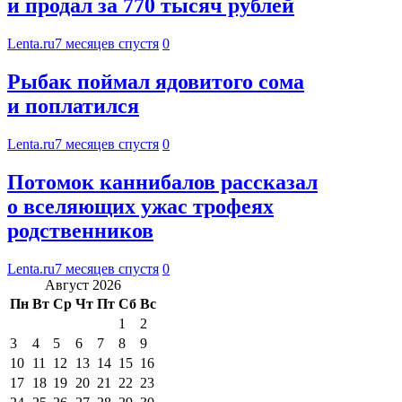
и продал за 770 тысяч рублей
Lenta.ru
7 месяцев спустя
0
Рыбак поймал ядовитого сома
и поплатился
Lenta.ru
7 месяцев спустя
0
Потомок каннибалов рассказал
о вселяющих ужас трофеях
родственников
Lenta.ru
7 месяцев спустя
0
Август 2026
Пн
Вт
Ср
Чт
Пт
Сб
Вс
1
2
3
4
5
6
7
8
9
10
11
12
13
14
15
16
17
18
19
20
21
22
23