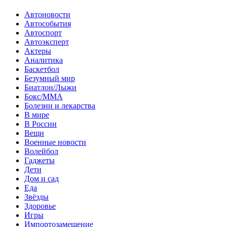
Автоновости
Автособытия
Автоспорт
Автоэксперт
Актеры
Аналитика
Баскетбол
Безумный мир
Биатлон/Лыжи
Бокс/MMA
Болезни и лекарства
В мире
В России
Вещи
Военные новости
Волейбол
Гаджеты
Дети
Дом и сад
Еда
Звёзды
Здоровье
Игры
Импортозамещение