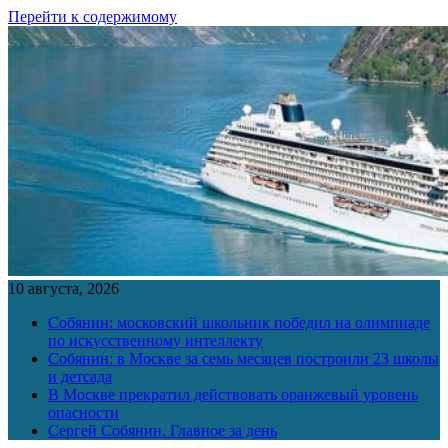
Перейти к содержимому
10 августа, 2026
Собянин: московский школьник победил на олимпиаде
по искусственному интеллекту
Собянин: в Москве за семь месяцев построили 23 школы
и детсада
В Москве прекратил действовать оранжевый уровень
опасности
Сергей Собянин. Главное за день