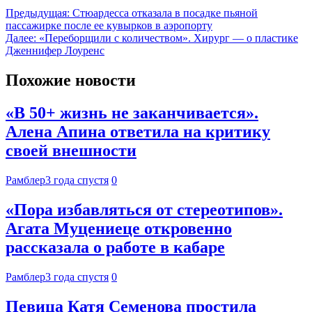
Предыдущая:
Стюардесса отказала в посадке пьяной
пассажирке после ее кувырков в аэропорту
Далее:
«Переборщили с количеством». Хирург — о пластике
Дженнифер Лоуренс
Похожие новости
«В 50+ жизнь не заканчивается».
Алена Апина ответила на критику
своей внешности
Рамблер
3 года спустя
0
«Пора избавляться от стереотипов».
Агата Муцениеце откровенно
рассказала о работе в кабаре
Рамблер
3 года спустя
0
Певица Катя Семенова простила